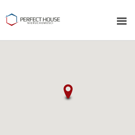
Strona
główna
O firmie
Kontakt
Notatnik